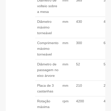
Diâmetro de
mm
365
365
volteio sobre
a mesa
Diâmetro
mm
430
430
máximo
torneável
Comprimento
mm
300
600
máximo
torneável
Diâmetro de
mm
52
52
passagem no
eixo árvore
Placa de 3
mm
210
210
castanhas
Rotação
rpm
4200
420
máxima