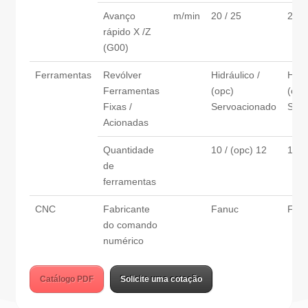
Avanço
m/min
20 / 25
20 /
rápido X /Z
(G00)
Ferramentas
Revólver
Hidráulico /
Hidrá
Ferramentas
(opc)
(opc
Fixas /
Servoacionado
Serv
Acionadas
Quantidade
10 / (opc) 12
10 /
de
ferramentas
CNC
Fabricante
Fanuc
Fan
do comando
numérico
Catálogo PDF
Solicite uma cotação