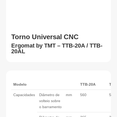
Torno Universal CNC
Ergomat by TMT – TTB-20A / TTB-
20AL
Modelo
TTB-20A
TTB
Capacidades
Diâmetro de
mm
560
560
volteio sobre
o barramento