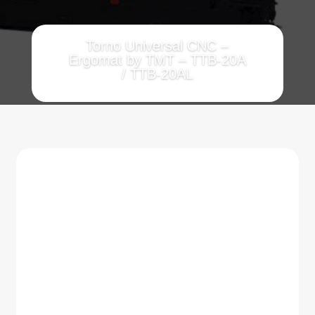
Torno Universal CNC –
Ergomat by TMT – TTB-20A
/ TTB-20AL